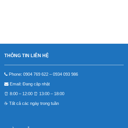
Bia
Bia
Bia
Nước
Nước
Nước
Heineken
Sapporo
Sài
cocacola
bò
Pepsi
thùng
thùng
Gòn
thùng
húc
thùng
580,000
469,000
270,000
200,000
280,000
200,000
VND
VND
VND
VND
VND
VND
24
24
thùng
24
Thái
24
Mua
Mua
Mua
Mua
Mua
Mua
lon
lon
24
lon
thùng
lon
lon
330ml
24
330ml
hàng
hàng
hàng
hàng
hàng
hàng
lon
250ml
THÔNG TIN LIÊN HỆ
Phone: 0904 769 622 – 0934 093 986
Email: Đang cập nhật
⏰ 8:00 – 12:00 ⏰ 13:00 – 18:00
☕️ Tất cả các ngày trong tuần