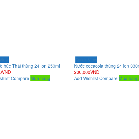
View
Quick View
ò húc Thái thùng 24 lon 250ml
Nước cocacola thùng 24 lon 330
0
VND
200,000
VND
hlist
Compare
Mua hàng
Add Wishlist
Compare
Mua hàng