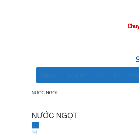
Chuy
MENU
Trang chủ
GIỚI THIỆU
NƯỚ
NƯỚC NGỌT
NƯỚC NGỌT
grid
list