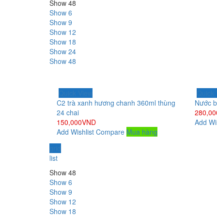
Show 48
Show 6
Show 9
Show 12
Show 18
Show 24
Show 48
Quick View
Quick 
C2 trà xanh hương chanh 360ml thùng
Nước b
24 chai
280,00
150,000
VND
Add Wis
Add Wishlist
Compare
Mua hàng
grid
list
Show 48
Show 6
Show 9
Show 12
Show 18